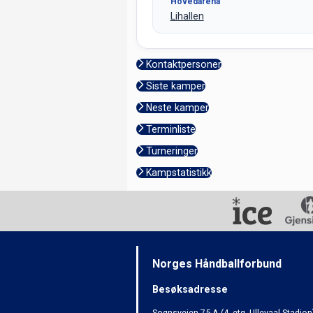
Hovedarena
Lihallen
Kontaktpersoner
Siste kamper
Neste kamper
Terminliste
Turneringer
Kampstatistikk
Norges Håndballforbund
Besøksadresse
Sognsveien 75 A (4. etg. Ullevaal Stadion