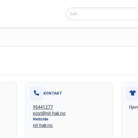
KONTAKT
95441277
Hjem
post@nit-hak.no
Nettside
nit-hak.no