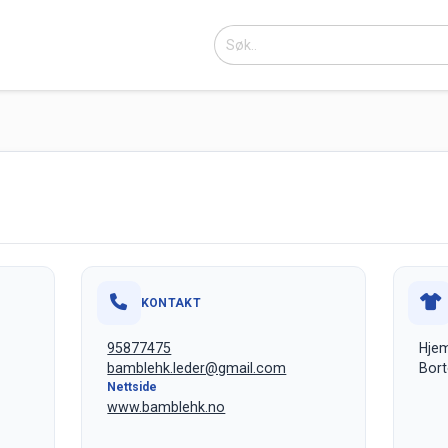
KONTAKT
95877475
Hjem
bamblehk.leder@gmail.com
Bort
Nettside
www.bamblehk.no