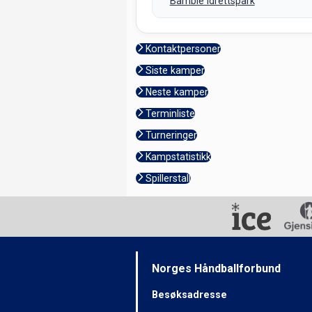
Bamble Idrettspark
Kontaktpersoner
Siste kamper
Neste kamper
Terminliste
Turneringer
Kampstatistikk
Spillerstall
Norges Håndballforbund
Besøksadresse