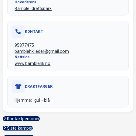
Hovedarena
Bamble Idrettspark
KONTAKT
95877475
bamblehk.leder@gmail.com
Nettside
www.bamblehk.no
DRAKTFARGER
Hjemme: gul - blå
Kontaktpersoner
Siste kamper