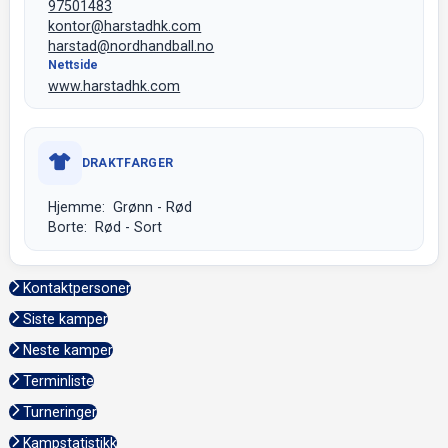
97501483
kontor@harstadhk.com
harstad@nordhandball.no
Nettside
www.harstadhk.com
DRAKTFARGER
Hjemme: Grønn - Rød
Borte: Rød - Sort
Kontaktpersoner
Siste kamper
Neste kamper
Terminliste
Turneringer
Kampstatistikk