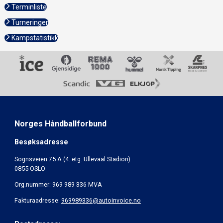
Terminliste
Turneringer
Kampstatistikk
Norges Håndballforbund
Besøksadresse
Sognsveien 75 A (4. etg. Ullevaal Stadion)
0855 OSLO
Org.nummer: 969 989 336 MVA
Fakturaadresse:
969989336@autoinvoice.no