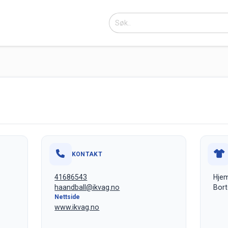
KONTAKT
41686543
Hjem
haandball@ikvag.no
Bort
Nettside
www.ikvag.no