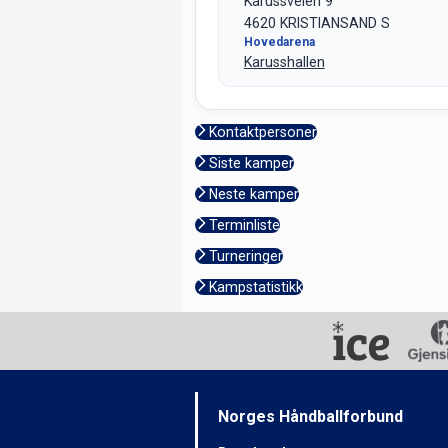
Karussveien 9
4620 KRISTIANSAND S
Hovedarena
Karusshallen
Kontaktpersoner
Siste kamper
Neste kamper
Terminliste
Turneringer
Kampstatistikk
Norges Håndballforbund