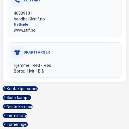
KONTAKT
46839101
handball@stif.no
Nettside
www.stif.no
DRAKTFARGER
Hjemme: Rød - Rød
Borte: Hvit - Blå
Kontaktpersoner
Siste kamper
Neste kamper
Terminliste
Turneringer