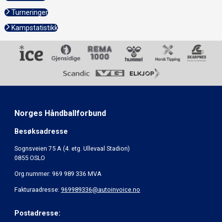
Turneringer
Kampstatistikk
Norges Håndballforbund
Besøksadresse
Sognsveien 75 A (4. etg. Ullevaal Stadion)
0855 OSLO
Org.nummer: 969 989 336 MVA
Fakturaadresse:
969989336@autoinvoice.no
Postadresse: