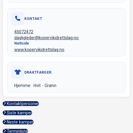
KONTAKT
45072472
dagligleder@kopervikidrettslag.no
Nettside
www.kopervikidrettslag.no
DRAKTFARGER
Hjemme: Hvit - Grønn
Kontaktpersoner
Siste kamper
Neste kamper
Terminliste