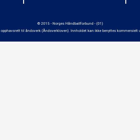
© 2015 - Norges Håndballforbund - (01)
 om opphavsrett til åndsverk (Åndsverkloven). Innholdet kan ikke benyttes kommersiel