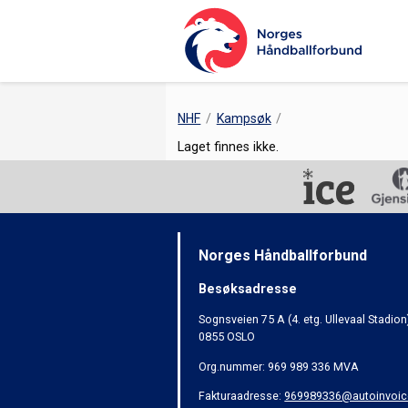
NHF
Kampsøk
Laget finnes ikke.
Norges Håndballforbund
Besøksadresse
Sognsveien 75 A (4. etg. Ullevaal Stadion
0855 OSLO
Org.nummer: 969 989 336 MVA
Fakturaadresse:
969989336@autoinvoic