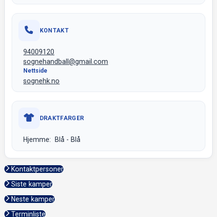
KONTAKT
94009120
sognehandball@gmail.com
Nettside
sognehk.no
DRAKTFARGER
Hjemme: Blå - Blå
Kontaktpersoner
Siste kamper
Neste kamper
Terminliste