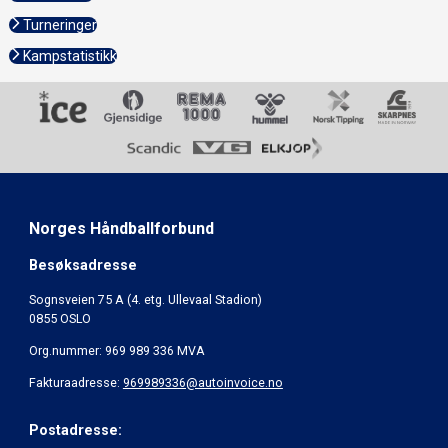
Turneringer
Kampstatistikk
Norges Håndballforbund
Besøksadresse
Sognsveien 75 A (4. etg. Ullevaal Stadion)
0855 OSLO
Org.nummer: 969 989 336 MVA
Fakturaadresse:
969989336@autoinvoice.no
Postadresse: