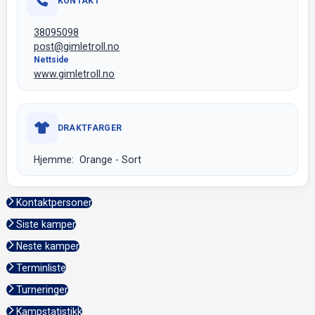
KONTAKT
38095098
post@gimletroll.no
Nettside
www.gimletroll.no
DRAKTFARGER
Hjemme: Orange - Sort
Kontaktpersoner
Siste kamper
Neste kamper
Terminliste
Turneringer
Kampstatistikk