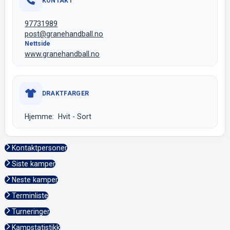
KONTAKT
97731989
post@granehandball.no
Nettside
www.granehandball.no
DRAKTFARGER
Hjemme: Hvit - Sort
Kontaktpersoner
Siste kamper
Neste kamper
Terminliste
Turneringer
Kampstatistikk