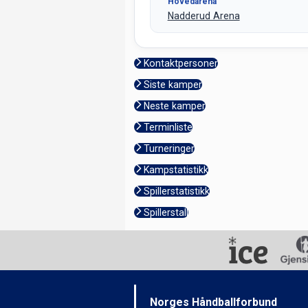
Hovedarena
Nadderud Arena
Kontaktpersoner
Siste kamper
Neste kamper
Terminliste
Turneringer
Kampstatistikk
Spillerstatistikk
Spillerstall
Norges Håndballforbund