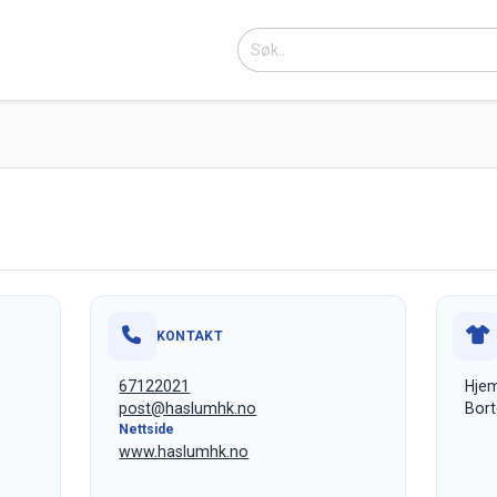
KONTAKT
67122021
Hje
post@haslumhk.no
Bort
Nettside
www.haslumhk.no