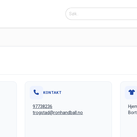
KONTAKT
97738236
Hje
trogstad@ronhandball.no
Bort