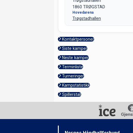
Trøgstadhallen
1860 TRØGSTAD
Hovedarena
Trøgstadhallen
Kontaktpersoner
Siste kamper
Neste kamper
Terminliste
Turneringer
Kampstatistikk
Spillerstall
Norges Håndballforbund