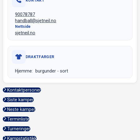
KONTAKT
90078787
handball@sjetneil.no
Nettside
sjetneil.no
DRAKTFARGER
Hjemme: burgunder - sort
Kontaktpersoner
Siste kamper
Neste kamper
Terminliste
Turneringer
Kampstatistikk