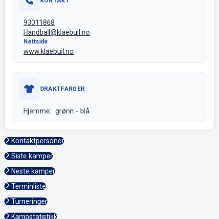
KONTAKT
93011868
Handball@klaebuil.no
Nettside
www.klaebuil.no
DRAKTFARGER
Hjemme: grønn - blå
Kontaktpersoner
Siste kamper
Neste kamper
Terminliste
Turneringer
Kampstatistikk