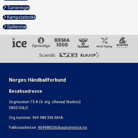
Turneringer
Kampstatistikk
Spillerstall
Norges Håndballforbund
Besøksadresse
Sognsveien 75 A (4. etg. Ullevaal Stadion)
0855 OSLO
Org.nummer: 969 989 336 MVA
Fakturaadresse:
969989336@autoinvoice.no