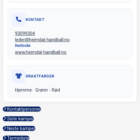
KONTAKT
93099304
leder@heimdal-handball.no
Nettside
www.heimdal-handball.no
DRAKTFARGER
Hjemme: Grønn - Rød
Kontaktpersoner
Siste kamper
Neste kamper
Terminliste