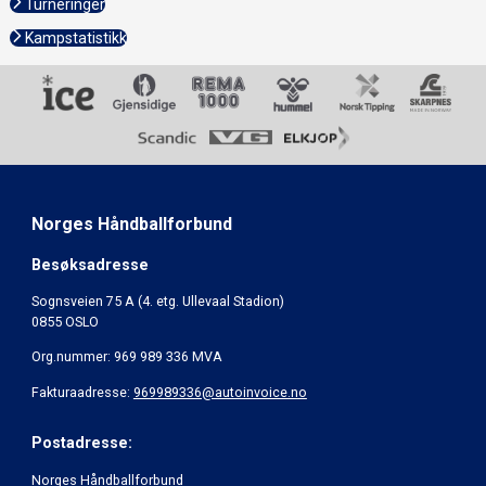
Turneringer
Kampstatistikk
Norges Håndballforbund
Besøksadresse
Sognsveien 75 A (4. etg. Ullevaal Stadion)
0855 OSLO
Org.nummer: 969 989 336 MVA
Fakturaadresse:
969989336@autoinvoice.no
Postadresse:
Norges Håndballforbund