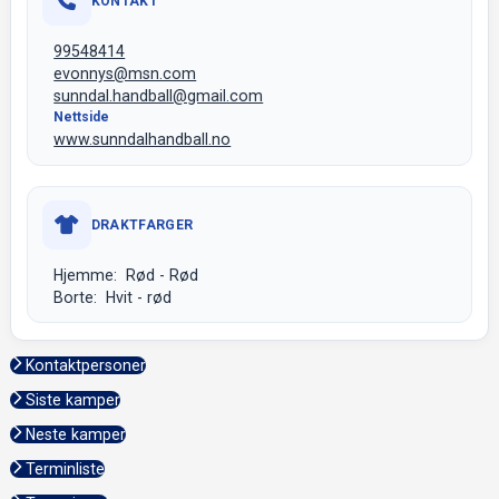
KONTAKT
99548414
evonnys@msn.com
sunndal.handball@gmail.com
Nettside
www.sunndalhandball.no
DRAKTFARGER
Hjemme: Rød - Rød
Borte: Hvit - rød
Kontaktpersoner
Siste kamper
Neste kamper
Terminliste