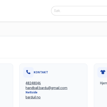
KONTAKT
48248046
Hjem
handball.bardu@gmail.com
Nettside
barduil.no