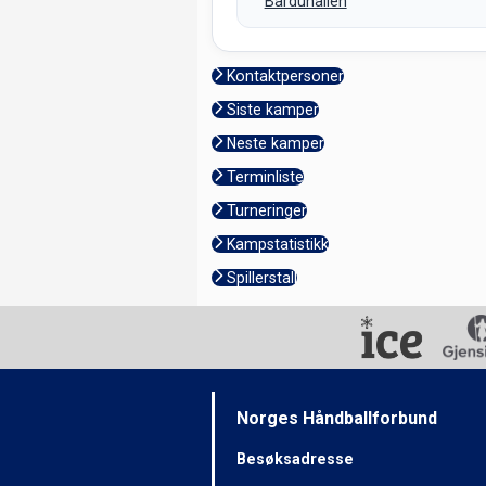
Barduhallen
Kontaktpersoner
Siste kamper
Neste kamper
Terminliste
Turneringer
Kampstatistikk
Spillerstall
Norges Håndballforbund
Besøksadresse