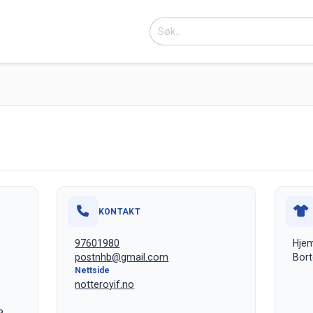
KONTAKT
97601980
Hje
postnhb@gmail.com
Bort
Nettside
notteroyif.no