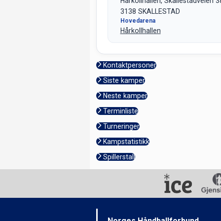
Hårkollhallen, Skallestadveien 3
3138 SKALLESTAD
Hovedarena
Hårkollhallen
Kontaktpersoner
Siste kamper
Neste kamper
Terminliste
Turneringer
Kampstatistikk
Spillerstall
Norges Håndballforbund