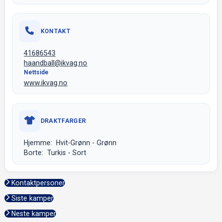
KONTAKT
41686543
haandball@ikvag.no
Nettside
www.ikvag.no
DRAKTFARGER
Hjemme: Hvit-Grønn - Grønn
Borte: Turkis - Sort
Kontaktpersoner
Siste kamper
Neste kamper