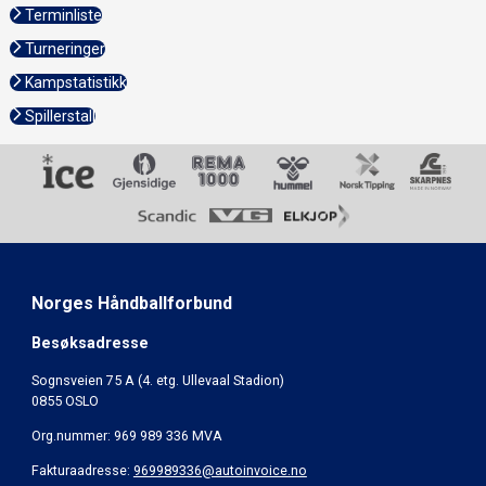
Terminliste
Turneringer
Kampstatistikk
Spillerstall
Norges Håndballforbund
Besøksadresse
Sognsveien 75 A (4. etg. Ullevaal Stadion)
0855 OSLO
Org.nummer: 969 989 336 MVA
Fakturaadresse:
969989336@autoinvoice.no