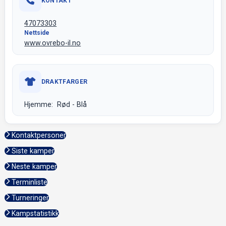
KONTAKT
47073303
Nettside
www.ovrebo-il.no
DRAKTFARGER
Hjemme: Rød - Blå
Kontaktpersoner
Siste kamper
Neste kamper
Terminliste
Turneringer
Kampstatistikk