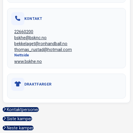
KONTAKT
22660200
bskhe@bsknc.no
bekkelaget@ronhandball.no
thomas_rustad@hotmail.com
Nettside
www.bskhe.no
DRAKTFARGER
Kontaktpersoner
Siste kamper
Neste kamper