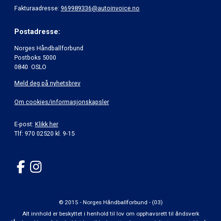
Fakturaadresse:
969989336@autoinvoice.no
Postadresse:
Norges Håndballforbund
Postboks 5000
0840 OSLO
Meld deg på nyhetsbrev
Om cookies/informasjonskapsler
E-post:
Klikk her
Tlf: 970 02520 kl. 9-15
© 2015 - Norges Håndballforbund - (03)
Alt innhold er beskyttet i henhold til lov om opphavsrett til åndsverk