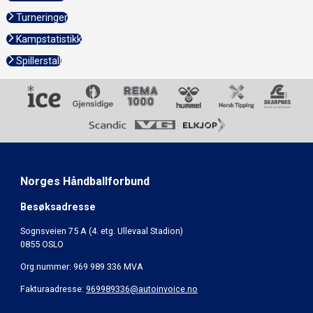
Turneringer
Kampstatistikk
Spillerstall
Norges Håndballforbund
Besøksadresse
Sognsveien 75 A (4. etg. Ullevaal Stadion)
0855 OSLO
Org.nummer: 969 989 336 MVA
Fakturaadresse:
969989336@autoinvoice.no