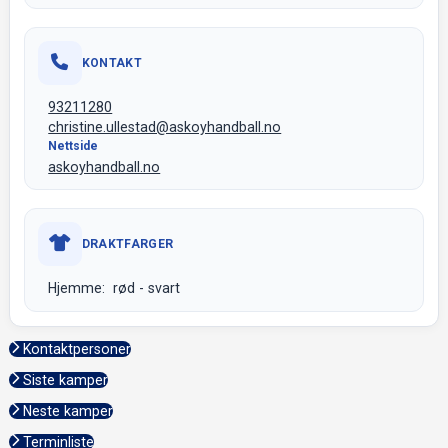
KONTAKT
93211280
christine.ullestad@askoyhandball.no
Nettside
askoyhandball.no
DRAKTFARGER
Hjemme: rød - svart
Kontaktpersoner
Siste kamper
Neste kamper
Terminliste