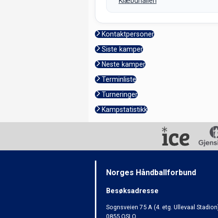
Klæbuhallen
Kontaktpersoner
Siste kamper
Neste kamper
Terminliste
Turneringer
Kampstatistikk
Norges Håndballforbund
Besøksadresse
Sognsveien 75 A (4. etg. Ullevaal Stadion
0855 OSLO