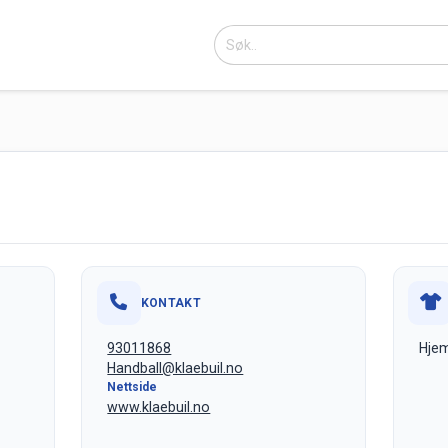
KONTAKT
93011868
Hjem
Handball@klaebuil.no
Nettside
www.klaebuil.no