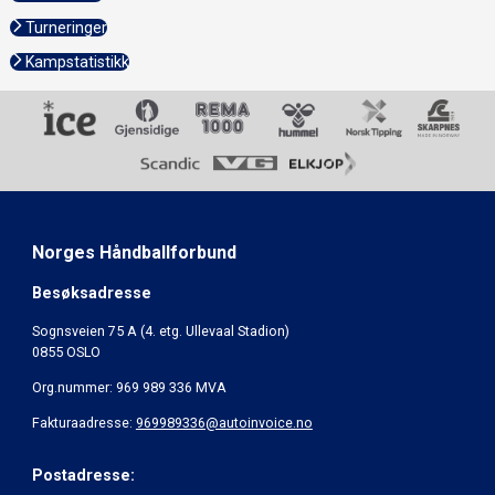
Turneringer
Kampstatistikk
Norges Håndballforbund
Besøksadresse
Sognsveien 75 A (4. etg. Ullevaal Stadion)
0855 OSLO
Org.nummer: 969 989 336 MVA
Fakturaadresse:
969989336@autoinvoice.no
Postadresse: