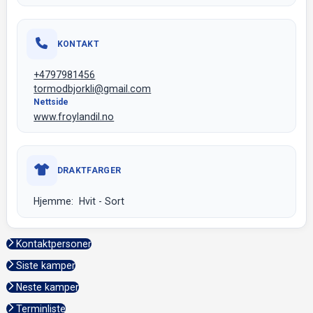
KONTAKT
+4797981456
tormodbjorkli@gmail.com
Nettside
www.froylandil.no
DRAKTFARGER
Hjemme: Hvit - Sort
Kontaktpersoner
Siste kamper
Neste kamper
Terminliste