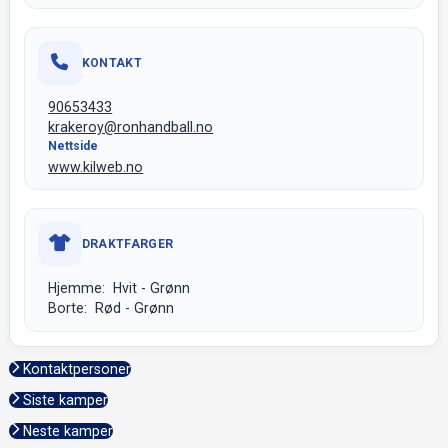
KONTAKT
90653433
krakeroy@ronhandball.no
Nettside
www.kilweb.no
DRAKTFARGER
Hjemme: Hvit - Grønn
Borte: Rød - Grønn
Kontaktpersoner
Siste kamper
Neste kamper