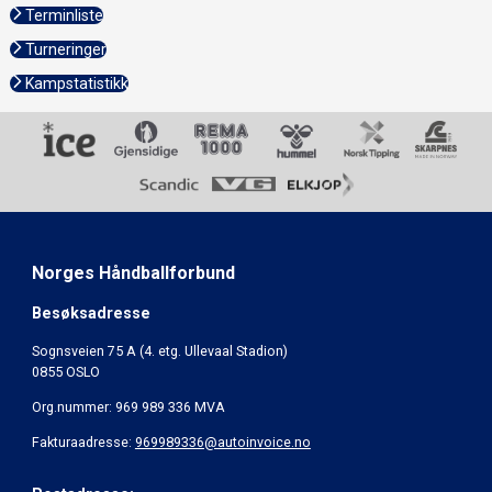
Terminliste
Turneringer
Kampstatistikk
Norges Håndballforbund
Besøksadresse
Sognsveien 75 A (4. etg. Ullevaal Stadion)
0855 OSLO
Org.nummer: 969 989 336 MVA
Fakturaadresse:
969989336@autoinvoice.no