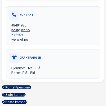
KONTAKT
48401980
post@kif.no
Nettside
www.kif.no
DRAKTFARGER
Hjemme: Hvit - Blå
Borte: Blå - Blå
Kontaktpersoner
Siste kamper
Neste kamper