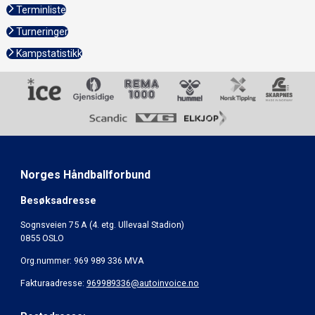
Terminliste
Turneringer
Kampstatistikk
Norges Håndballforbund
Besøksadresse
Sognsveien 75 A (4. etg. Ullevaal Stadion)
0855 OSLO
Org.nummer: 969 989 336 MVA
Fakturaadresse:
969989336@autoinvoice.no