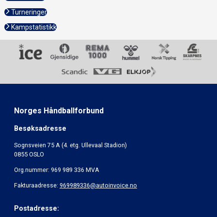
Turneringer
Kampstatistikk
Norges Håndballforbund
Besøksadresse
Sognsveien 75 A (4. etg. Ullevaal Stadion)
0855 OSLO
Org.nummer: 969 989 336 MVA
Fakturaadresse:
969989336@autoinvoice.no
Postadresse: