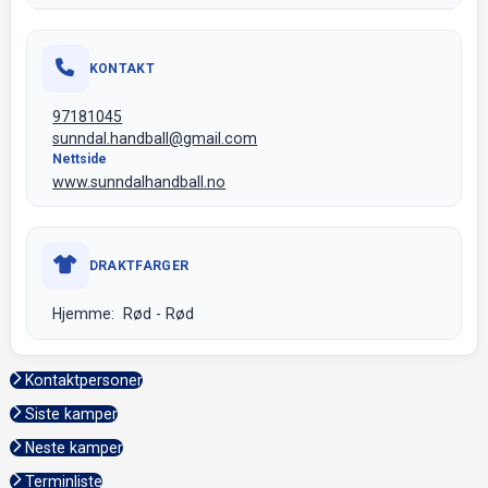
KONTAKT
97181045
sunndal.handball@gmail.com
Nettside
www.sunndalhandball.no
DRAKTFARGER
Hjemme: Rød - Rød
Kontaktpersoner
Siste kamper
Neste kamper
Terminliste