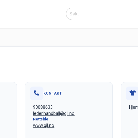
KONTAKT
93088633
Hjem
leder.handball@gil.no
Nettside
www.gil.no