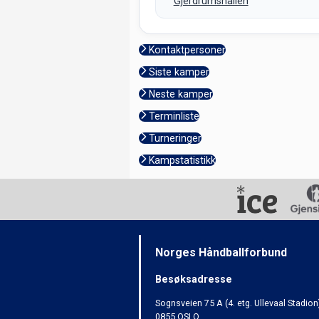
Gjerdrumshallen
Kontaktpersoner
Siste kamper
Neste kamper
Terminliste
Turneringer
Kampstatistikk
Norges Håndballforbund
Besøksadresse
Sognsveien 75 A (4. etg. Ullevaal Stadion
0855 OSLO