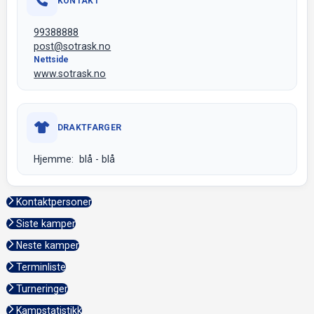
KONTAKT
99388888
post@sotrask.no
Nettside
www.sotrask.no
DRAKTFARGER
Hjemme: blå - blå
Kontaktpersoner
Siste kamper
Neste kamper
Terminliste
Turneringer
Kampstatistikk