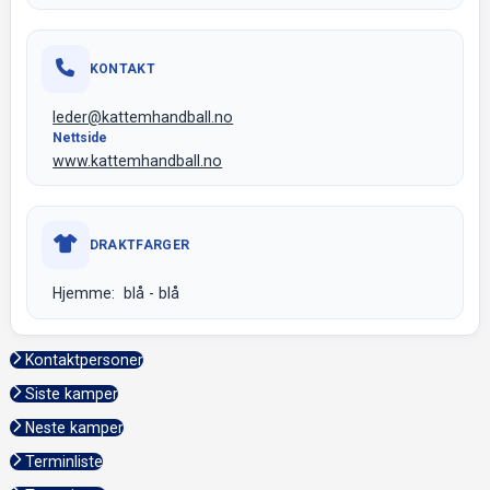
KONTAKT
leder@kattemhandball.no
Nettside
www.kattemhandball.no
DRAKTFARGER
Hjemme: blå - blå
Kontaktpersoner
Siste kamper
Neste kamper
Terminliste