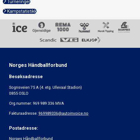
Turneringer
Kampstatistikk
Norges Håndballforbund
Besøksadresse
Sognsveien 75 A (4. etg. Ullevaal Stadion)
0855 OSLO
Org.nummer: 969 989 336 MVA
Fakturaadresse:
969989336@autoinvoice.no
Postadresse:
Norges Håndballforbund