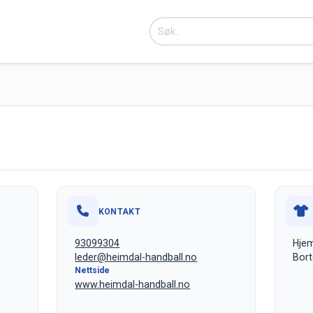
KONTAKT
93099304
Hje
leder@heimdal-handball.no
Bort
Nettside
www.heimdal-handball.no