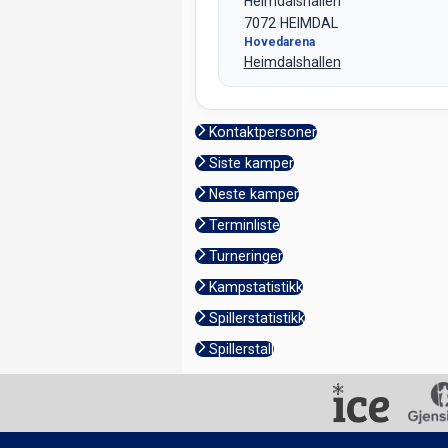
Heimdalshallen
7072 HEIMDAL
Hovedarena
Heimdalshallen
Kontaktpersoner
Siste kamper
Neste kamper
Terminliste
Turneringer
Kampstatistikk
Spillerstatistikk
Spillerstall