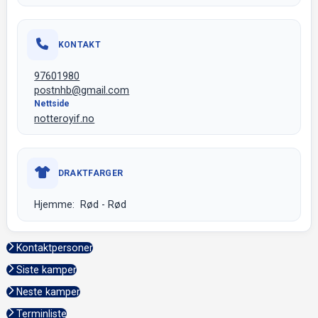
KONTAKT
97601980
postnhb@gmail.com
Nettside
notteroyif.no
DRAKTFARGER
Hjemme: Rød - Rød
Kontaktpersoner
Siste kamper
Neste kamper
Terminliste