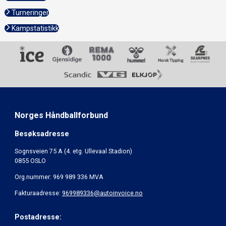
Turneringer
Kampstatistikk
Norges Håndballforbund
Besøksadresse
Sognsveien 75 A (4. etg. Ullevaal Stadion)
0855 OSLO
Org.nummer: 969 989 336 MVA
Fakturaadresse:
969989336@autoinvoice.no
Postadresse: