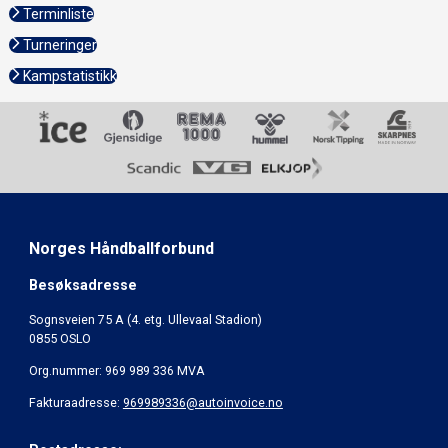
Terminliste
Turneringer
Kampstatistikk
Norges Håndballforbund
Besøksadresse
Sognsveien 75 A (4. etg. Ullevaal Stadion)
0855 OSLO
Org.nummer: 969 989 336 MVA
Fakturaadresse:
969989336@autoinvoice.no