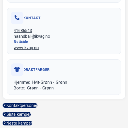
KONTAKT
41686543
haandball@ikvag.no
Nettside
www.ikvag.no
DRAKTFARGER
Hjemme: Hvit-Grønn - Grønn
Borte: Grønn - Grønn
Kontaktpersoner
Siste kamper
Neste kamper