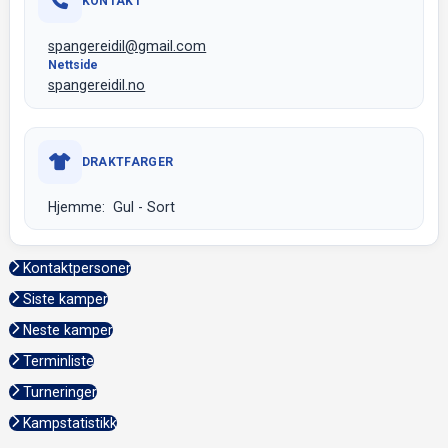
KONTAKT
spangereidil@gmail.com
Nettside
spangereidil.no
DRAKTFARGER
Hjemme: Gul - Sort
Kontaktpersoner
Siste kamper
Neste kamper
Terminliste
Turneringer
Kampstatistikk