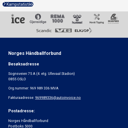
Kampstatistikk
Norges Håndballforbund
Besøksadresse
Sognsveien 75 A (4. etg. Ullevaal Stadion)
0855 OSLO
Org.nummer: 969 989 336 MVA
Fakturaadresse:
969989336@autoinvoice.no
Postadresse:
Norges Håndballforbund
Postboks 5000