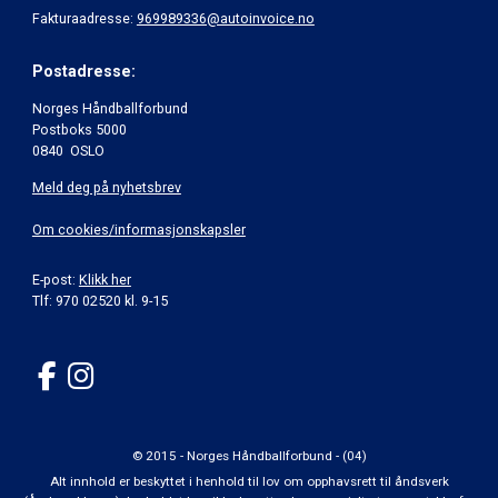
Fakturaadresse:
969989336@autoinvoice.no
Postadresse:
Norges Håndballforbund
Postboks 5000
0840 OSLO
Meld deg på nyhetsbrev
Om cookies/informasjonskapsler
E-post:
Klikk her
Tlf: 970 02520 kl. 9-15
© 2015 - Norges Håndballforbund - (04)
Alt innhold er beskyttet i henhold til lov om opphavsrett til åndsverk