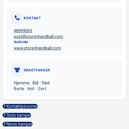
KONTAKT
48999069
post@storenhandball.com
Nettside
www.storenhandball.com
DRAKTFARGER
Hjemme: Blå - Rød
Borte: Hvit - Sort
Kontaktpersoner
Siste kamper
Neste kamper