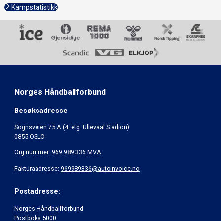
Kampstatistikk
Norges Håndballforbund
Besøksadresse
Sognsveien 75 A (4. etg. Ullevaal Stadion)
0855 OSLO
Org.nummer: 969 989 336 MVA
Fakturaadresse:
969989336@autoinvoice.no
Postadresse:
Norges Håndballforbund
Postboks 5000