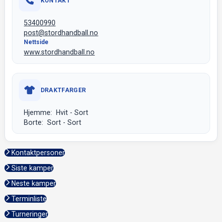
KONTAKT
53400990
post@stordhandball.no
Nettside
www.stordhandball.no
DRAKTFARGER
Hjemme: Hvit - Sort
Borte: Sort - Sort
Kontaktpersoner
Siste kamper
Neste kamper
Terminliste
Turneringer