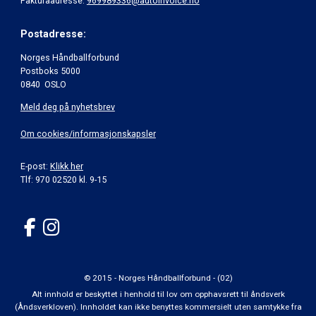
Fakturaadresse:
969989336@autoinvoice.no
Postadresse:
Norges Håndballforbund
Postboks 5000
0840 OSLO
Meld deg på nyhetsbrev
Om cookies/informasjonskapsler
E-post:
Klikk her
Tlf: 970 02520 kl. 9-15
© 2015 - Norges Håndballforbund - (02)
Alt innhold er beskyttet i henhold til lov om opphavsrett til åndsverk
(Åndsverkloven). Innholdet kan ikke benyttes kommersielt uten samtykke fra