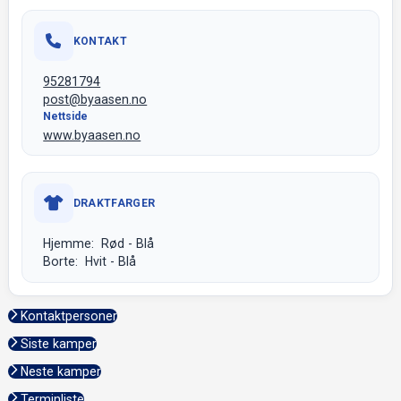
KONTAKT
95281794
post@byaasen.no
Nettside
www.byaasen.no
DRAKTFARGER
Hjemme: Rød - Blå
Borte: Hvit - Blå
Kontaktpersoner
Siste kamper
Neste kamper
Terminliste