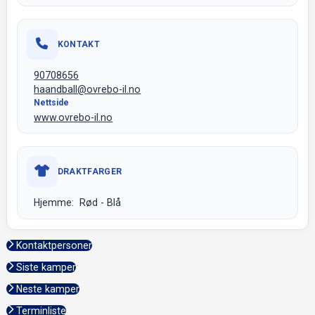
KONTAKT
90708656
haandball@ovrebo-il.no
Nettside
www.ovrebo-il.no
DRAKTFARGER
Hjemme: Rød - Blå
Kontaktpersoner
Siste kamper
Neste kamper
Terminliste