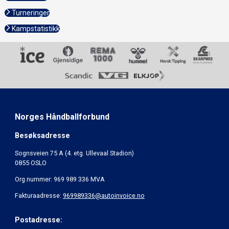
Turneringer
Kampstatistikk
Norges Håndballforbund
Besøksadresse
Sognsveien 75 A (4. etg. Ullevaal Stadion)
0855 OSLO
Org.nummer: 969 989 336 MVA
Fakturaadresse:
969989336@autoinvoice.no
Postadresse: