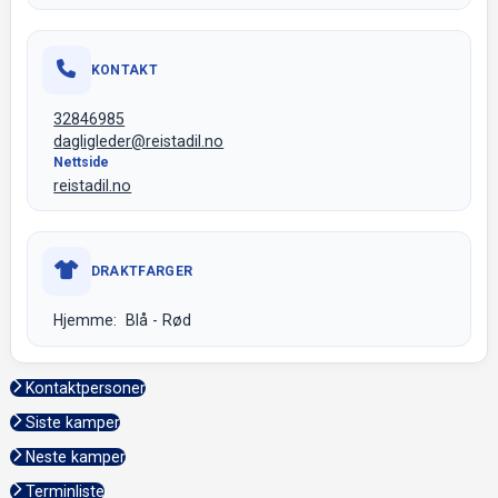
KONTAKT
32846985
dagligleder@reistadil.no
Nettside
reistadil.no
DRAKTFARGER
Hjemme: Blå - Rød
Kontaktpersoner
Siste kamper
Neste kamper
Terminliste