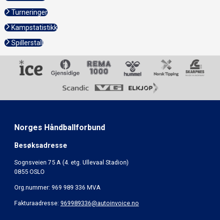
Turneringer
Kampstatistikk
Spillerstall
Norges Håndballforbund
Besøksadresse
Sognsveien 75 A (4. etg. Ullevaal Stadion)
0855 OSLO
Org.nummer: 969 989 336 MVA
Fakturaadresse:
969989336@autoinvoice.no