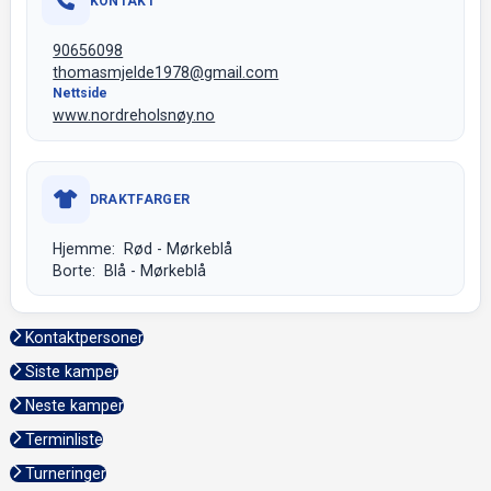
KONTAKT
90656098
thomasmjelde1978@gmail.com
Nettside
www.nordreholsnøy.no
DRAKTFARGER
Hjemme: Rød - Mørkeblå
Borte: Blå - Mørkeblå
Kontaktpersoner
Siste kamper
Neste kamper
Terminliste
Turneringer