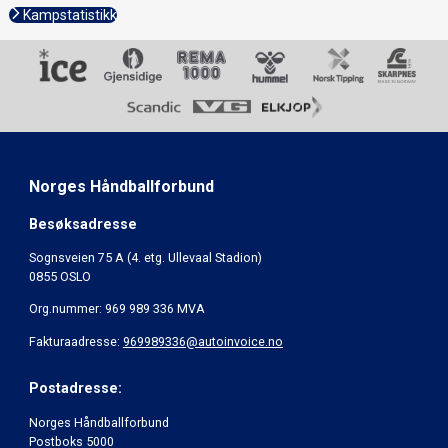
Kampstatistikk
Norges Håndballforbund
Besøksadresse
Sognsveien 75 A (4. etg. Ullevaal Stadion)
0855 OSLO
Org.nummer: 969 989 336 MVA
Fakturaadresse:
969989336@autoinvoice.no
Postadresse:
Norges Håndballforbund
Postboks 5000