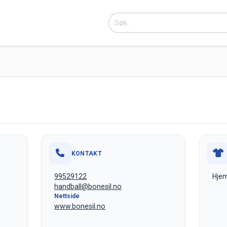
KONTAKT
99529122
Hjem
handball@bonesil.no
Nettside
www.bonesil.no