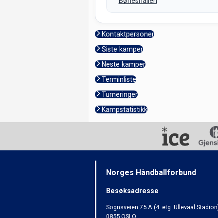
Bøneshallen
Kontaktpersoner
Siste kamper
Neste kamper
Terminliste
Turneringer
Kampstatistikk
Norges Håndballforbund
Besøksadresse
Sognsveien 75 A (4. etg. Ullevaal Stadion
0855 OSLO