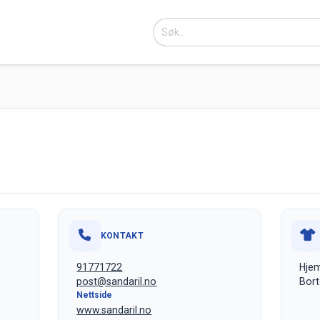
KONTAKT
91771722
Hjem
post@sandaril.no
Bort
Nettside
www.sandaril.no