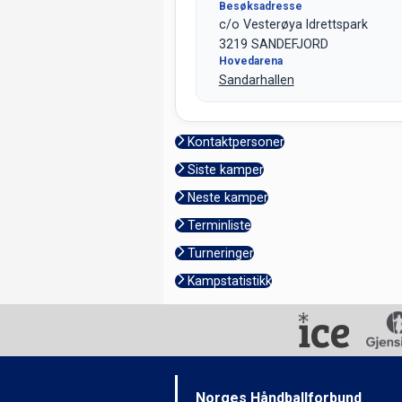
Besøksadresse
c/o Vesterøya Idrettspark
3219 SANDEFJORD
Hovedarena
Sandarhallen
Kontaktpersoner
Siste kamper
Neste kamper
Terminliste
Turneringer
Kampstatistikk
Norges Håndballforbund