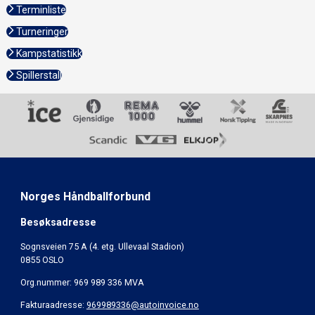
Terminliste
Turneringer
Kampstatistikk
Spillerstall
Norges Håndballforbund
Besøksadresse
Sognsveien 75 A (4. etg. Ullevaal Stadion)
0855 OSLO
Org.nummer: 969 989 336 MVA
Fakturaadresse:
969989336@autoinvoice.no