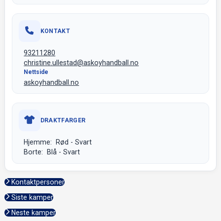
KONTAKT
93211280
christine.ullestad@askoyhandball.no
Nettside
askoyhandball.no
DRAKTFARGER
Hjemme: Rød - Svart
Borte: Blå - Svart
Kontaktpersoner
Siste kamper
Neste kamper