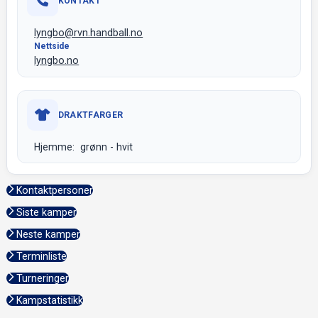
KONTAKT
lyngbo@rvn.handball.no
Nettside
lyngbo.no
DRAKTFARGER
Hjemme: grønn - hvit
Kontaktpersoner
Siste kamper
Neste kamper
Terminliste
Turneringer
Kampstatistikk