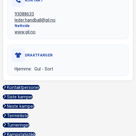
KONTAKT
93088633
leder.handball@gil.no
Nettside
www.gil.no
DRAKTFARGER
Hjemme: Gul - Sort
Kontaktpersoner
Siste kamper
Neste kamper
Terminliste
Turneringer
Kampstatistikk