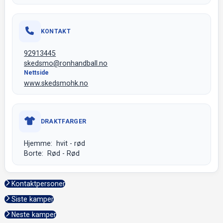
KONTAKT
92913445
skedsmo@ronhandball.no
Nettside
www.skedsmohk.no
DRAKTFARGER
Hjemme: hvit - rød
Borte: Rød - Rød
Kontaktpersoner
Siste kamper
Neste kamper