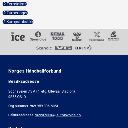
Terminliste
Turneringer
Kampstatistikk
Norges Håndballforbund
Besøksadresse
Sognsveien 75 A (4. etg. Ullevaal Stadion)
0855 OSLO
Org.nummer: 969 989 336 MVA
Fakturaadresse:
969989336@autoinvoice.no