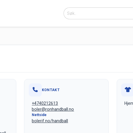
KONTAKT
+4740212613
Hjem
boler@ronhandball.no
Nettside
bolerif.no/handball